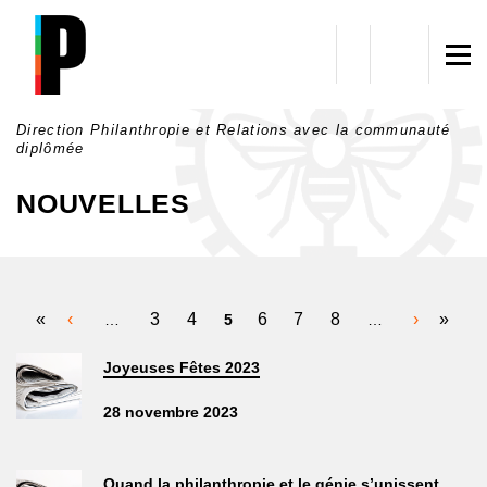
Aller au contenu principal
Direction Philanthropie et Relations avec la communauté
diplômée
NOUVELLES
PAGES
«
‹
3
4
6
7
8
›
»
…
5
…
Joyeuses Fêtes 2023
28 novembre 2023
Quand la philanthropie et le génie s’unissent