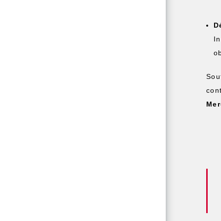
D
I
o
Sou
con
Mer