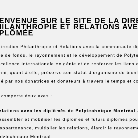
IENVENUE SUR LE SITE DE LA DI
HILANTHROPIE ET RELATIONS AV
IPLÔMÉE
direction Philanthropie et Relations avec la communauté d
ée de fonds, le rayonnement et le développement de Polyt
xcellence internationale en génie et de renforcer les liens
mni, quant à elle, préserve son statut d’organisme de bienf
ué par nos donatrices et donateurs à travers le temps et co
e comporte deux axes :
elations avec les diplômés de Polytechnique Montréal 
assembler et mobiliser les diplômés et futurs diplômés pou
’appartenance, multiplier les relations, élargir le rayonne
olytechnique Montréal.