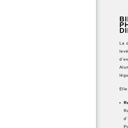
B
P
D
La 
lev
d’e
Alu
lég
Ell
R
R
d
P