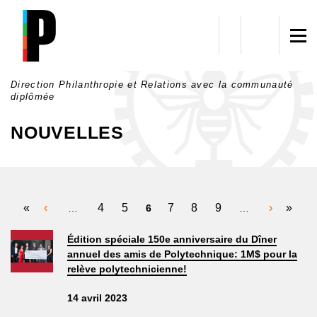
Aller au contenu principal
Direction Philanthropie et Relations avec la communauté
diplômée
NOUVELLES
PAGES
«
‹
4
5
7
8
9
›
»
…
6
…
Édition spéciale 150e anniversaire du Dîner
annuel des amis de Polytechnique: 1M$ pour la
relève polytechnicienne!
14 avril 2023