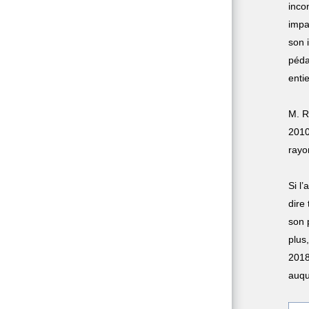
inco
impa
son 
péda
enti
M. R
2010
rayo
Si l
dire
son 
plus
2018
auqu