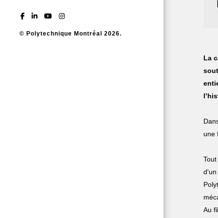
© Polytechnique Montréal 2026.
La c
sout
enti
l’hi
Dans
une 
Tou
d'un
Poly
méca
Au f