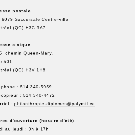
esse postale
. 6079 Succursale Centre-ville
tréal (QC) H3C 3A7
esse civique
5, chemin Queen-Mary,
te 501,
tréal (QC) H3V 1H8
éphone : 514 340-5959
écopieur : 514 340-4472
rriel :
philanthropie-diplomes@polymtl.ca
res d'ouverture (horaire d'été)
di au jeudi : 9h à 17h