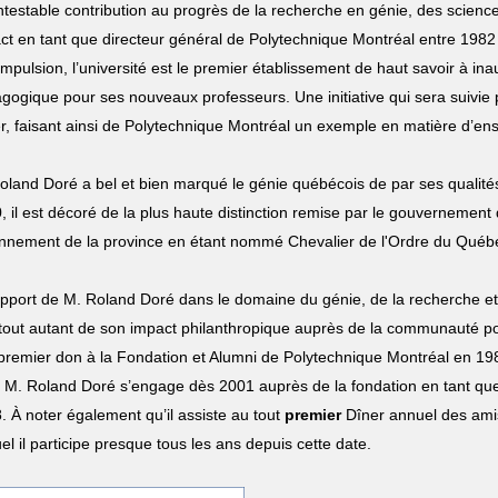
ntestable contribution au progrès de la recherche en génie, des scien
ct en tant que directeur général de Polytechnique Montréal entre 1982
impulsion, l’université est le premier établissement de haut savoir à i
gogique pour ses nouveaux professeurs. Une initiative qui sera suivi
er, faisant ainsi de Polytechnique Montréal un exemple en matière d’e
oland Doré a bel et bien marqué le génie québécois de par ses qualités
, il est décoré de la plus haute distinction remise par le gouvernemen
nnement de la province en étant nommé Chevalier de l'Ordre du Québ
’apport de M. Roland Doré dans le domaine du génie, de la recherche e
 tout autant de son impact philanthropique auprès de la communauté pol
premier don à la Fondation et Alumni de Polytechnique Montréal en 198
, M. Roland Doré s’engage dès 2001 auprès de la fondation en tant que
. À noter également qu’il assiste au tout
premier
Dîner annuel des ami
el il participe presque tous les ans depuis cette date.