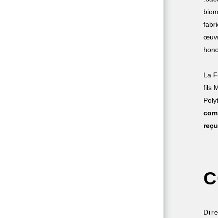
biom
fabr
œuvr
hono
La F
fils
Poly
comm
reçu
C
Dir