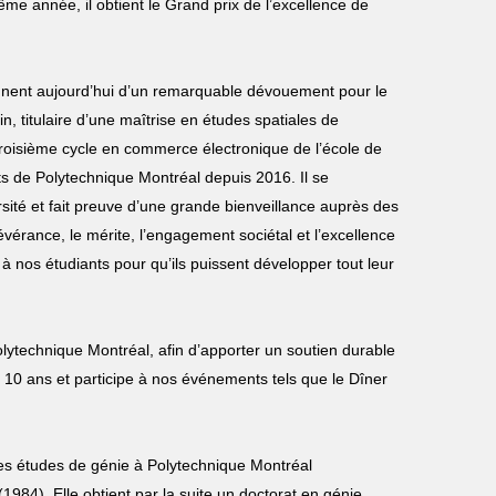
e année, il obtient le Grand prix de l’excellence de
ignent aujourd’hui d’un remarquable dévouement pour le
in, titulaire d’une maîtrise en études spatiales de
 troisième cycle en commerce électronique de l’école de
s de Polytechnique Montréal depuis 2016. Il se
ité et fait preuve d’une grande bienveillance auprès des
évérance, le mérite, l’engagement sociétal et l’excellence
e à nos étudiants pour qu’ils puissent développer tout leur
Polytechnique Montréal, afin d’apporter un soutien durable
e 10 ans et participe à nos événements tels que le Dîner
es études de génie à Polytechnique Montréal
984). Elle obtient par la suite un doctorat en génie