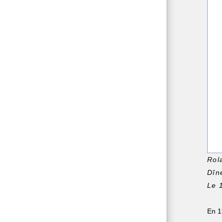
Rol
Dîn
Le 
En 19