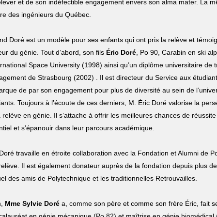
elever et de son indéfectible engagement envers son alma mater. La mêm
dre des ingénieurs du Québec.
nd Doré est un modèle pour ses enfants qui ont pris la relève et témo
eur du génie. Tout d’abord, son fils
Éric Doré
, Po 90, Carabin en ski alp
ternational Space University (1998) ainsi qu’un diplôme universitaire de
gement de Strasbourg (2002) . Il est directeur du Service aux étudiant
rque de par son engagement pour plus de diversité au sein de l’univers
iants. Toujours à l’écoute de ces derniers, M. Éric Doré valorise la pers
a relève en génie. Il s’attache à offrir les meilleures chances de réussit
ntiel et s’épanouir dans leur parcours académique.
 Doré travaille en étroite collaboration avec la Fondation et Alumni de 
 relève. Il est également donateur auprès de la fondation depuis plus d
el des amis de Polytechnique et les traditionnelles Retrouvailles.
n,
Mme Sylvie Doré
a, comme son père et comme son frère Éric, fait s
calauréat en génie mécanique (Po 82) et maîtrise en génie biomédical (1