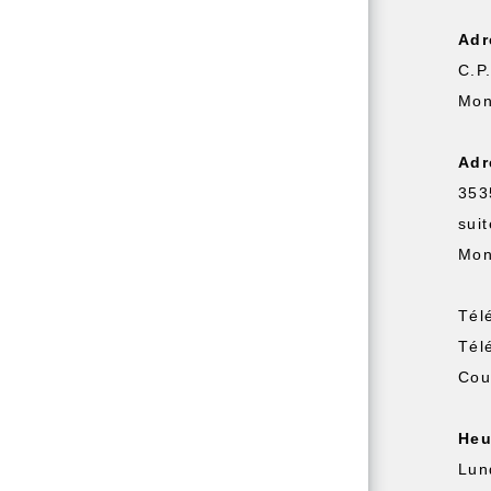
Adr
C.P
Mon
Adr
353
sui
Mon
Tél
Tél
Cou
Heu
Lun