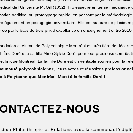
édical de l’Université McGill (1992). Professeure en génie mécanique 
ication additive, au prototypage rapide, en passant par la méthodologi
e également en pédagogie universitaire. Elle est auteure de plusieurs p
rée par le biais de trois prix d’excellence en enseignement entre 2010
ondation et Alumni de Polytechnique Montréal est très fière de décerner
 M. Éric Doré et à sa fille Mme Sylvie Doré, pour leur précieuse contri
technique Montréal. La famille Doré est un véritable soutien pour la re
unauté polytechnicienne, leurs actes et réussites professionnelle
e à Polytechnique Montréal. Merci à la famille Doré !
ONTACTEZ-NOUS
ection Philanthropie et Relations avec la communauté dipl