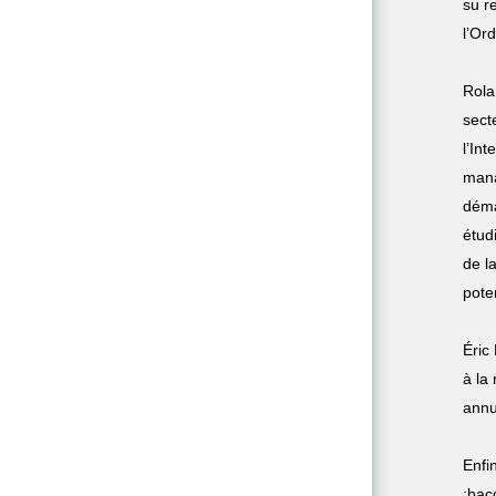
su r
l’Or
Rola
sect
l’In
mana
déma
étud
de l
pote
Éric
à la
annu
Enfi
:bac