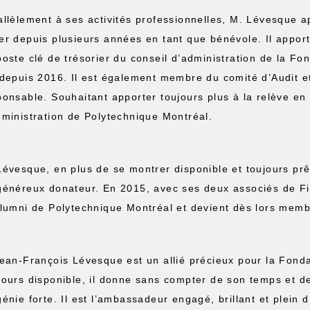
allèlement à ses activités professionnelles, M. Lévesque a
er depuis plusieurs années en tant que bénévole. Il apporte
poste clé de trésorier du conseil d’administration de la Fo
 depuis 2016. Il est également membre du comité d’Audit e
ponsable. Souhaitant apporter toujours plus à la relève en 
dministration de Polytechnique Montréal.
Lévesque, en plus de se montrer disponible et toujours prê
généreux donateur. En 2015, avec ses deux associés de Fibr
Alumni de Polytechnique Montréal et devient dès lors mem
ean-François Lévesque est un allié précieux pour la Fonda
jours disponible, il donne sans compter de son temps et de
génie forte. Il est l’ambassadeur engagé, brillant et plein 