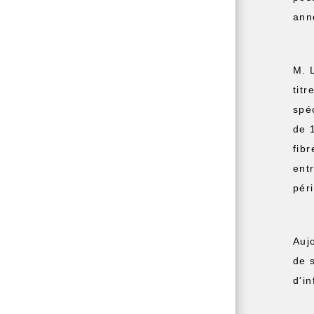
ann
M. 
tit
spé
de 
fib
ent
pér
Auj
de 
d'i