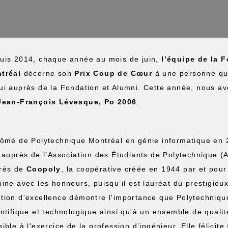
uis 2014, chaque année au mois de juin,
l’équipe de la 
tréal
décerne son
Prix Coup de Cœur
à une personne qu
ui auprès de la Fondation et Alumni. Cette année, nous avo
Jean-François Lévesque, Po 2006
.
lômé de Polytechnique Montréal en génie informatique en
e auprès de l’Association des Étudiants de Polytechnique (
rès de
Coopoly
, la coopérative créée en 1944 par et pou
mine avec les honneurs, puisqu’il est lauréat du prestigieu
tion d'excellence démontre l'importance que Polytechnique
entifique et technologique ainsi qu'à un ensemble de qualité
ible à l'exercice de la profession d’ingénieur. Elle félicite