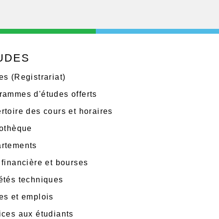
UDES
es (Registrariat)
rammes d'études offerts
rtoire des cours et horaires
iothèque
rtements
 financière et bourses
étés techniques
es et emplois
ices aux étudiants