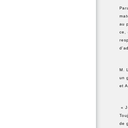
Par
mat
au 
ce,
res
d’a
M. 
un 
et 
« J
Tou
de 