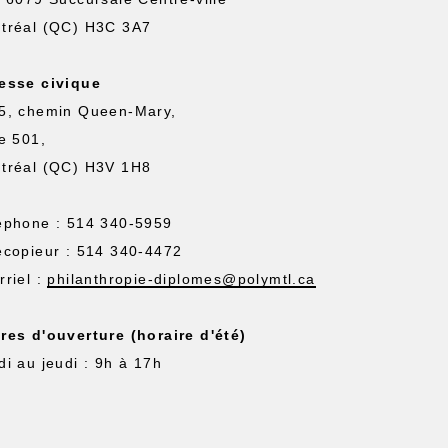
tréal (QC) H3C 3A7
esse civique
5, chemin Queen-Mary,
te 501,
tréal (QC) H3V 1H8
éphone : 514 340-5959
écopieur : 514 340-4472
rriel :
philanthropie-diplomes@polymtl.ca
res d'ouverture (horaire d'été)
di au jeudi : 9h à 17h