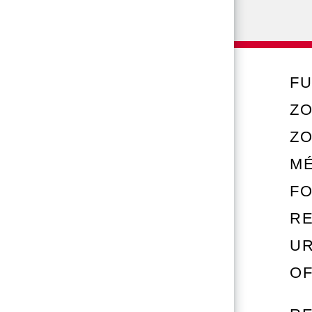
FU
ZO
Z
M
FO
RE
U
OF