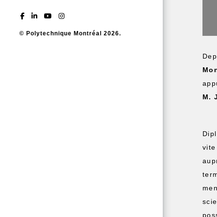
© Polytechnique Montréal 2026.
Dep
Mon
app
M. 
Dip
vit
aup
ter
men
sci
poss