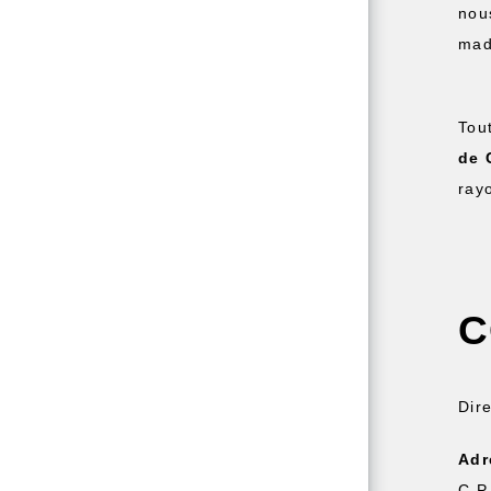
nou
mad
Tou
de 
ray
C
Dir
Adr
C.P