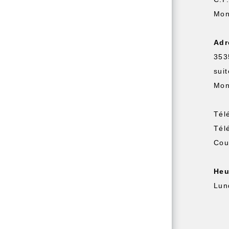
Mon
Adr
353
sui
Mon
Tél
Tél
Cou
Heu
Lun