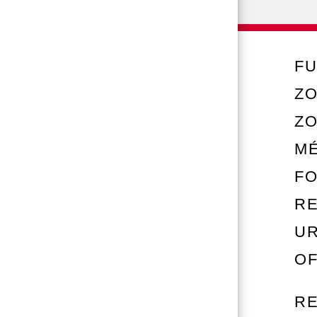
FU
ZO
Z
M
FO
RE
U
OF
R