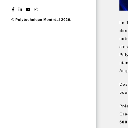
© Polytechnique Montréal 2026.
Le 
des
not
s'e
Pol
pia
Amp
Des
pour
Prè
Grâ
500