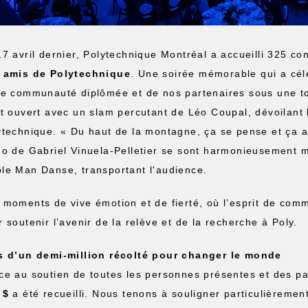
17 avril dernier, Polytechnique Montréal a accueilli 325 co
 amis de Polytechnique
. Une soirée mémorable qui a cél
re communauté diplômée et de nos partenaires sous une to
st ouvert avec un slam percutant de Léo Coupal, dévoilant l
ytechnique. « Du haut de la montagne, ça se pense et ça ag
no de Gabriel Vinuela-Pelletier se sont harmonieusement 
le Man Danse, transportant l'audience.
 moments de vive émotion et de fierté, où l’esprit de com
 soutenir l’avenir de la relève et de la recherche à Poly.
s d’un demi-million récolté pour changer le monde
ce au soutien de toutes les personnes présentes et des p
 $
a été recueilli. Nous tenons à souligner particulièremen