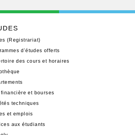
UDES
es (Registrariat)
rammes d'études offerts
rtoire des cours et horaires
iothèque
rtements
 financière et bourses
étés techniques
es et emplois
ices aux étudiants
oly