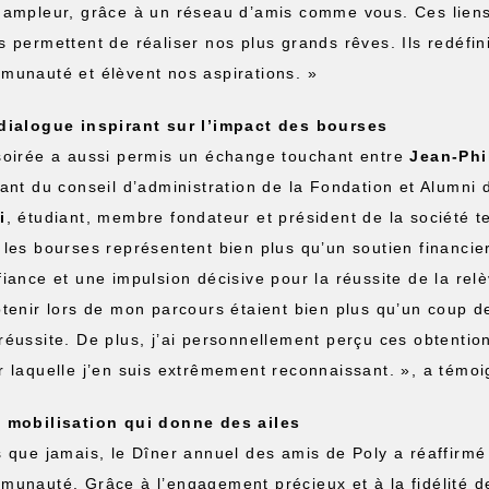
 ampleur, grâce à un réseau d’amis comme vous. Ces liens 
s permettent de réaliser nos plus grands rêves. Ils redéfini
munauté et élèvent nos aspirations. »
dialogue inspirant sur l’impact des bourses
soirée a aussi permis un échange touchant entre
Jean-Phi
tant du conseil d’administration de la Fondation et Alumni
i
, étudiant, membre fondateur et président de la société 
 les bourses représentent bien plus qu’un soutien financie
fiance et une impulsion décisive pour la réussite de la rel
btenir lors de mon parcours étaient bien plus qu’un coup de
réussite. De plus, j’ai personnellement perçu ces obtenti
r laquelle j’en suis extrêmement reconnaissant. », a témo
 mobilisation qui donne des ailes
s que jamais, le Dîner annuel des amis de Poly a réaffirmé
munauté. Grâce à l’engagement précieux et à la fidélité d