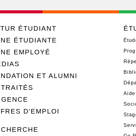
TUR ÉTUDIANT
ÉT
NE ÉTUDIANTE
Étud
ONE EMPLOYÉ
Prog
Répe
ÉDIAS
Bibl
NDATION ET ALUMNI
Dépa
TRAITÉS
Aide
RGENCE
Soci
FRES D'EMPLOI
Stag
Serv
ECHERCHE
Go-P