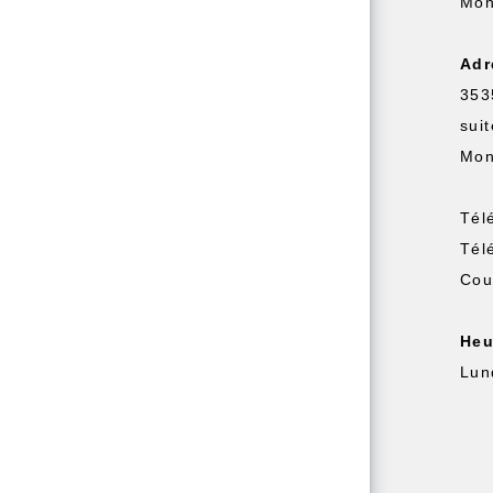
Mon
Adr
353
sui
Mon
Tél
Tél
Cou
Heu
Lun