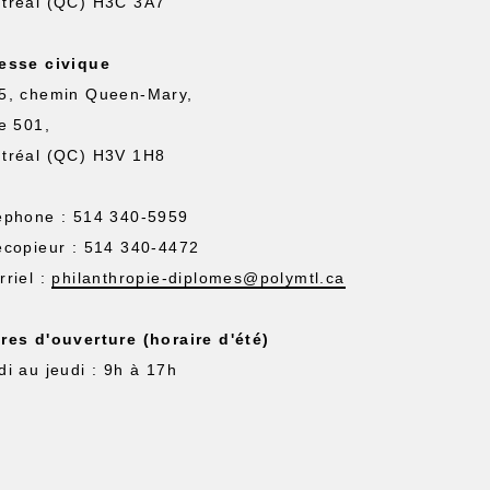
tréal (QC) H3C 3A7
esse civique
5, chemin Queen-Mary,
te 501,
tréal (QC) H3V 1H8
éphone : 514 340-5959
écopieur : 514 340-4472
rriel :
philanthropie-diplomes@polymtl.ca
res d'ouverture (horaire d'été)
di au jeudi : 9h à 17h