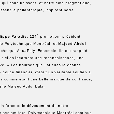
qui nous unissent, et notre côté pragmatique,
ssent la philanthropie, inspirent notre
e
lippe Paradis
, 124
promotion, président
 de Polytechnique Montréal, et
Majeed Abdul
technique AquaPoly. Ensemble, ils ont rappelé
r : elles incarnent une reconnaissance, une
ève. « Les bourses que j’ai eues la chance
 pouce financier, c’était un véritable soutien à
ons comme étant une belle marque de confiance,
igné Majeed Abdul Baki.
 la force et le dévouement de notre
e ses ami(e)s, Polytechnique Montréal continue