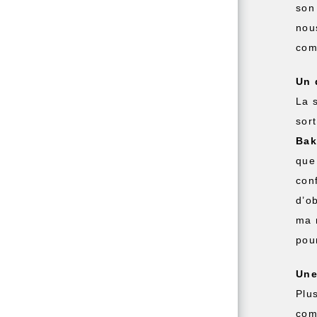
son
nou
com
Un 
La 
sor
Bak
que
con
d’o
ma 
pou
Une
Plu
com