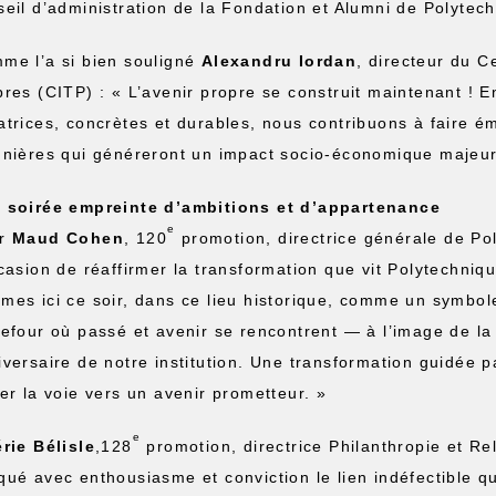
seil d’administration de la Fondation et Alumni de Polytech
me l’a si bien souligné
Alexandru Iordan
, directeur du C
pres (CITP) : « L’avenir propre se construit maintenant ! 
atrices, concrètes et durables, nous contribuons à faire é
nnières qui généreront un impact socio-économique majeur
 soirée empreinte d’ambitions et d’appartenance
e
ur
Maud Cohen
, 120
promotion, directrice générale de Pol
ccasion de réaffirmer la transformation que vit Polytechni
mes ici ce soir, dans ce lieu historique, comme un symbole
refour où passé et avenir se rencontrent — à l’image de l
iversaire de notre institution. Une transformation guidée pa
cer la voie vers un avenir prometteur. »
e
érie Bélisle
,128
promotion, directrice Philanthropie et R
qué avec enthousiasme et conviction le lien indéfectible qu