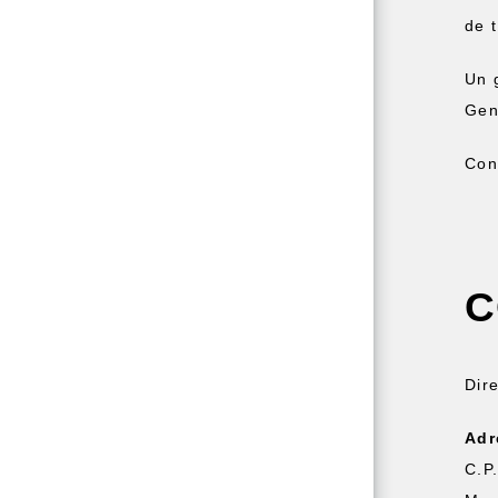
de t
Un 
Gen
Con
C
Dir
Adr
C.P