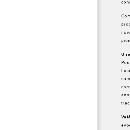
con
Com
pro
nov
pio
Une
Po
l’o
som
car
ann
tra
Val
évo