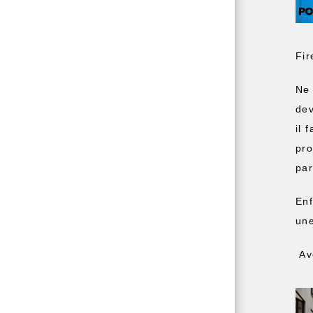
Fir
Ne 
dev
il 
pro
par
Enf
une
Ave