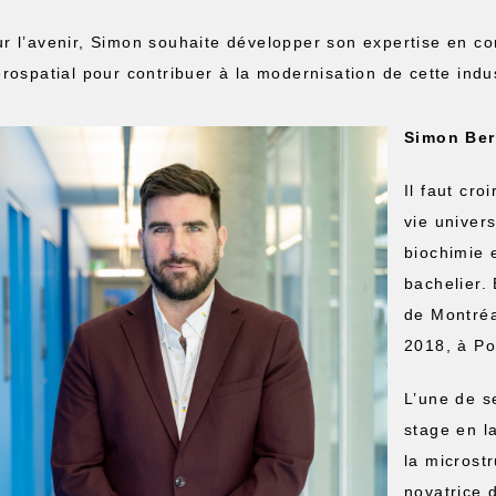
r l’avenir, Simon souhaite développer son expertise en co
érospatial pour contribuer à la modernisation de cette indus
Simon Ber
Il faut cro
vie univer
biochimie 
bachelier. 
de Montréa
2018, à Po
L’une de s
stage en l
la microst
novatrice 