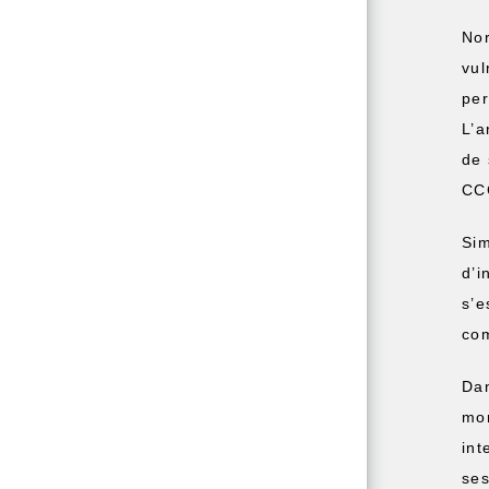
Nor
vul
per
L’a
de 
CCG
Sim
d’i
s’e
co
Dan
mon
int
ses