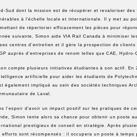
d-Sud dont la mission est de récupérer et revaloriser des 
nérables à l’échelle locale et internationale. Il y met au p
mettant de répertorier efficacement les pièces pour répond
nnée suivante, Simon aide VIA Rail Canada à minimiser le
ses centres d’entretien et il gère la prospection de clients
P auprès d’entreprises de renom telles que CAE, Hydro-Q
on compte plusieurs initiatives étudiantes à son actif. En 2
ntelligence artificielle pour aider les étudiants de Polytech
st également impliqué au sein des sociétés techniques Arc
mmunautaire de Laval.
s l’espoir d’avoir un impact positif sur les pratiques de c
de, Simon tente alors sa chance pour obtenir un poste a
ernational prestigieux de conseil en stratégie. Après plus
 efforts sont récompensés : il occupera un poste à temps p