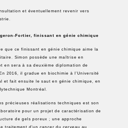
nsultation et éventuellement revenir vers
trie.
geron-Fortier, finissant en génie chimique
ire que ce finissant en génie chimique aime la
sitaire. Simon possède une maîtrise en
et en sera à sa deuxième diplomation de
En 2016, il gradue en biochimie à l’Université
l et fait ensuite le saut en génie chimique, en
lytechnique Montréal.
es précieuses réalisations techniques est son
aboratoire pour un projet de caractérisation de
ructure de gels poreux ; une approche
de traitement d’un cancer du cerveau au