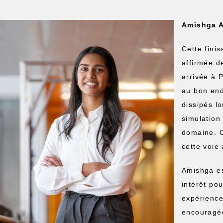
Amishga A
Cette fini
affirmée d
arrivée à 
au bon end
dissipés l
simulation
domaine. C
cette voie
Amishga es
intérêt po
expérience
encouragée