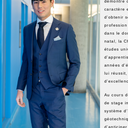
démontre q
caractère e
d’obtenir 
profession
dans le do
natal, la 
études univ
d’apprenti
années d’é
lui réussi
d’excellen
Au cours d
de stage i
système d'
géotechniq
d’anticipe