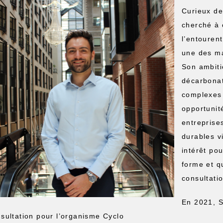
Curieux de
cherché à 
l’entourent
une des ma
Son ambiti
décarbonat
complexes 
opportunit
entreprises
durables vi
intérêt pou
forme et q
consultati
En 2021, S
sultation pour l’organisme Cyclo