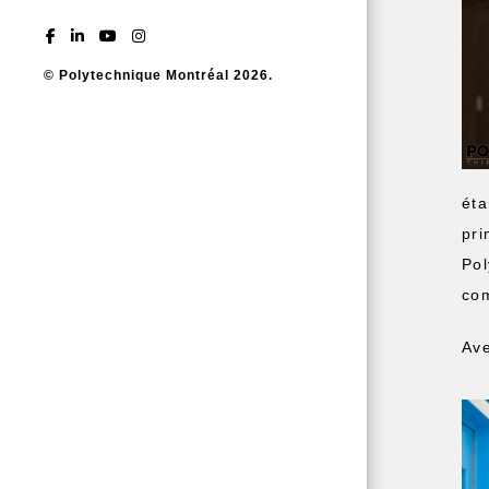
© Polytechnique Montréal 2026.
éta
pri
Pol
com
Ave